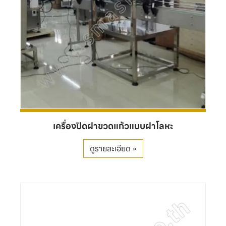
เครื่องปิดฝาขวดแก้วแบบฝาโลหะ
ดูรายละเอียด »