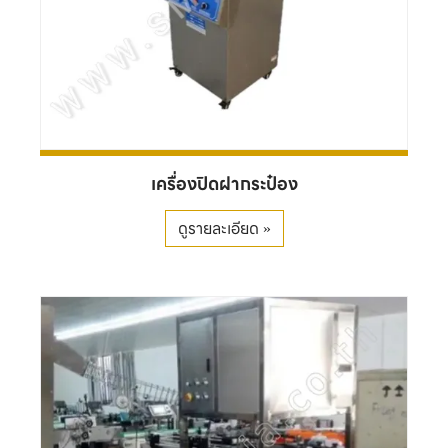
เครื่องปิดฝากระป๋อง
ดูรายละเอียด »