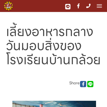
To
nav
เลี้ยงอาหารกลาง
วันมอบสิ่งของ
โรงเรียนบ้านกล้วย
Share