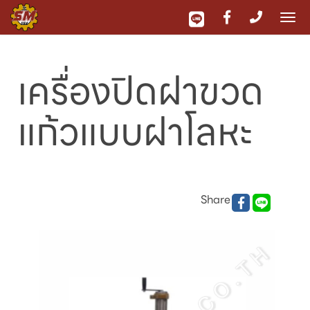
To
nav
เครื่องปิดฝาขวด
แก้วแบบฝาโลหะ
Share