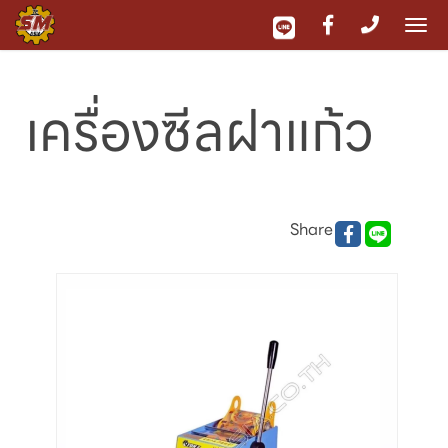
To
nav
เครื่องซีลฝาแก้ว
Share